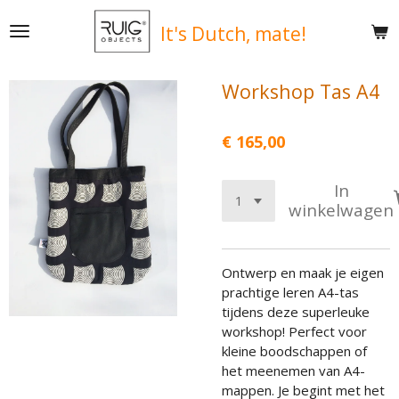
Ga
It's
Dutch, mate!
direct
naar
de
Workshop Tas A4
hoofdinhoud
€ 165,00
In
winkelwagen
Ontwerp en maak je eigen
prachtige leren A4-tas
tijdens deze superleuke
workshop! Perfect voor
kleine boodschappen of
het meenemen van A4-
mappen. Je begint met het