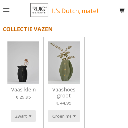
Ga
It's
Dutch, mate!
direct
naar
de
COLLECTIE VAZEN
hoofdinhoud
Vaas klein
Vaashoes
groot
€ 29,95
€ 44,95