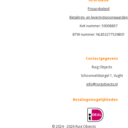
Informatie
Privacybeleid
Betalings- en leveringsvoorwaarden
KvK nummer:
59008857
BTW nummer: NL853277539B01
Contactgegevens
Ruig Objects
Schoonveldsingel 1, Vught
info@ruigobjects.nl
Betalingsmogelijkheden
© 2024 - 2026 Ruig Objects