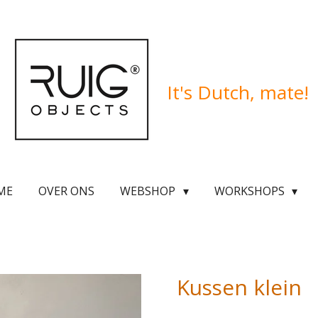
It's
Dutch, mate!
ME
OVER ONS
WEBSHOP
WORKSHOPS
Kussen klein