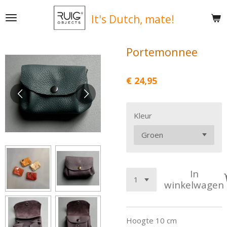
Ga
It's
Dutch, mate!
direct
naar
de
Portemonnee
hoofdinhoud
€ 24,95
Kleur
In
winkelwagen
Hoogte 10 cm